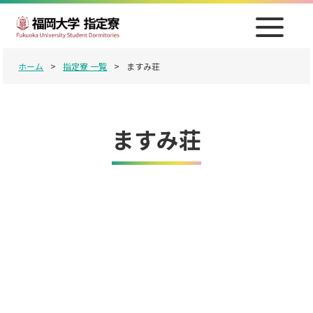
ホーム
>
指定寮 一覧
>
ますみ荘
ますみ荘