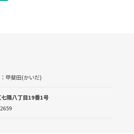
担当：甲斐田(かいだ)
区七隈八丁目19番1号
2659