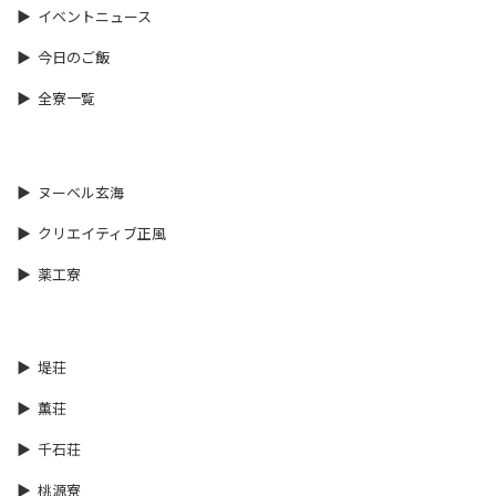
イベントニュース
今日のご飯
全寮一覧
ヌーベル玄海
クリエイティブ正風
薬工寮
堤荘
薫荘
千石荘
桃源寮