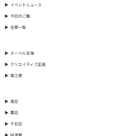
イベントニュース
今日のご飯
全寮一覧
ヌーベル玄海
クリエイティブ正風
薬工寮
堤荘
薫荘
千石荘
桃源寮