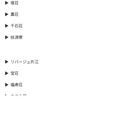
堤荘
薫荘
千石荘
桃源寮
リバージュ片江
宝荘
福寿荘
ますみ荘