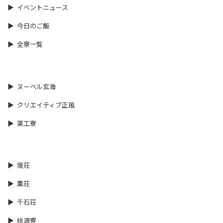
イベントニュース
今日のご飯
全寮一覧
ヌーベル玄海
クリエイティブ正風
薬工寮
堤荘
薫荘
千石荘
桃源寮