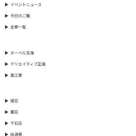
イベントニュース
今日のご飯
全寮一覧
ヌーベル玄海
クリエイティブ正風
薬工寮
堤荘
薫荘
千石荘
桃源寮