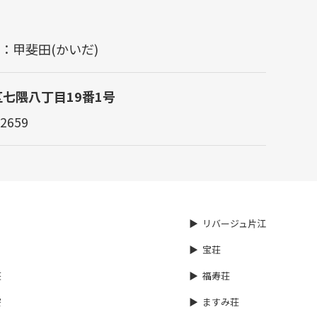
担当：甲斐田(かいだ)
区七隈八丁目19番1号
2659
リバージュ片江
宝荘
荘
福寿荘
寮
ますみ荘