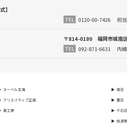
公式】
TEL
0120-00-7426 
〒814-0180 福岡市城南
TEL
092-871-6631 内線
ヌーベル玄海
堤荘
クリエイティブ正風
薫荘
薬工寮
千石
桃源