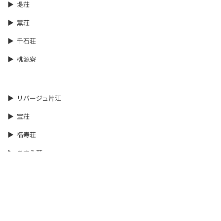
堤荘
薫荘
千石荘
桃源寮
リバージュ片江
宝荘
福寿荘
ますみ荘