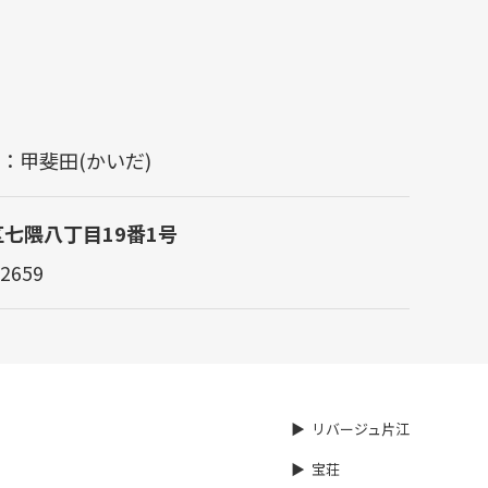
担当：甲斐田(かいだ)
区七隈八丁目19番1号
2659
リバージュ片江
宝荘