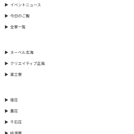
イベントニュース
今日のご飯
全寮一覧
ヌーベル玄海
クリエイティブ正風
薬工寮
堤荘
薫荘
千石荘
桃源寮