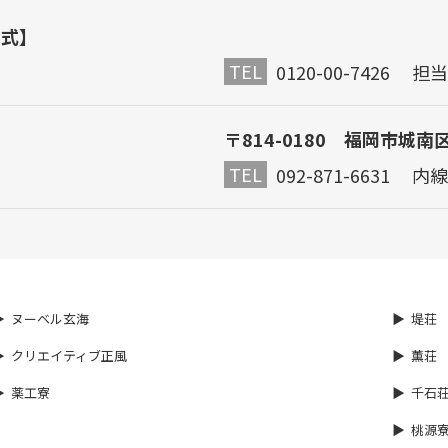
公式】
TEL
0120-00-7426 
〒814-0180 福岡市城南
TEL
092-871-6631 内線
ヌーベル玄海
堤荘
クリエイティブ正風
薫荘
薬工寮
千石
桃源