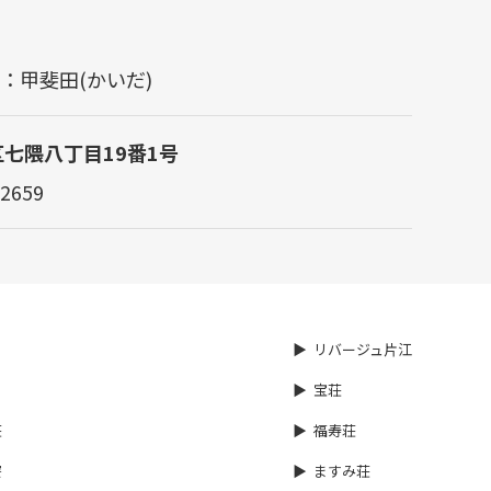
担当：甲斐田(かいだ)
区七隈八丁目19番1号
2659
リバージュ片江
宝荘
荘
福寿荘
寮
ますみ荘