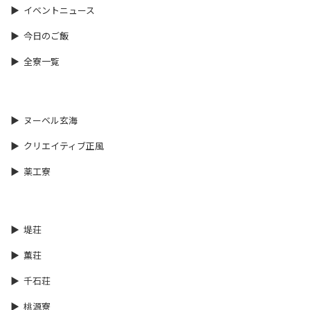
イベントニュース
今日のご飯
全寮一覧
ヌーベル玄海
クリエイティブ正風
薬工寮
堤荘
薫荘
千石荘
桃源寮