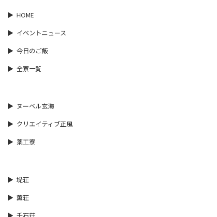
HOME
イベントニュース
今日のご飯
全寮一覧
ヌーベル玄海
クリエイティブ正風
薬工寮
堤荘
薫荘
千石荘